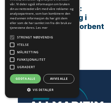
vår. Vi deler også informasjon om bruken
Viktig informasjon:
din av nettstedet vårt med våre reklame- og
analysepartnere, som kan kombinere den
Midlertidig Endring i
med annen informasjon du har gitt dem
eller som de har samlet inn fra din bruk av
emballasje for Absorbent
tjenestene deres.
Les mer
Lenser
STRENGT NØDVENDIG
YTELSE
MÅLRETTING
FUNKSJONALITET
UGRADERT
GODTA ALLE
AVVIS ALLE
VIS DETALJER