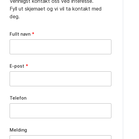
Vennligst kontakt oss ved interesse.
Fyll ut skjemaet og vi vil ta kontakt med
deg.
Leave
Fullt navn
this
field
blank
E-post
Telefon
Melding