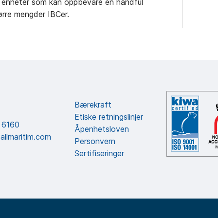
 fra enheter som kan oppbevare en håndful
tørre mengder IBCer.
Bærekraft
Etiske retningslinjer
 6160
Åpenhetsloven
allmaritim.com
Personvern
Sertifiseringer