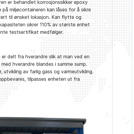
neren er behandlet korrosjonssikker epoxy
 på miljøcontaineren kan låses for å sikre
rt til ønsket lokasjon. Kan flytte og
gskapasiteten sikrer 110% av største enhet
nte testsertifikat medfølger.
r delt fra hverandre slik at man ved en
ble med hverandre blandes i samme sump.
, utvikling av farlig gass og varmeutvikling.
ppbevares, tilpasses enheten ut fra