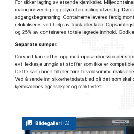
For sikker lagring av etsende kjemikalier. Miljøcontai
maling innvendig og polyuretan maling utvendig. Dørne
adgangsbegrensning. Containerne leveres ferdig monte
relokaliseres ved hjelp av truck eller kran. Oppsamlin
og 25% av containeres totale lagrede innhold. Godkje
Separate sumper.
Corvault kan settes opp med oppsamlingssumper som e
evt. lekkasje unngår at stoffer som ikke er kompati
Dette kan i noen tilfeller føre til voldsomme reaksjoner
Ved å sende inn sikkerhetsdatablad på det som skal o
kjemikalienes egensakper og reaktivitet.
Bildegalleri
(3)