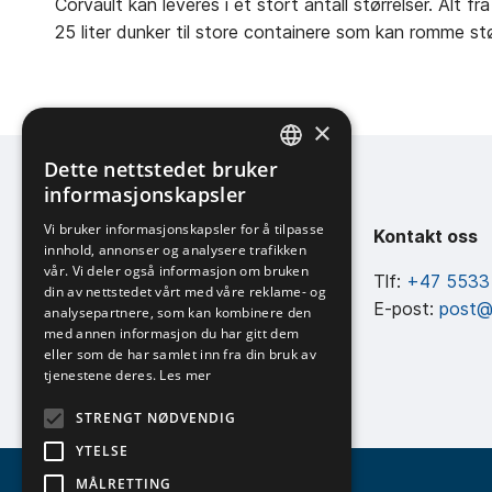
Corvault kan leveres i et stort antall størrelser. Alt
25 liter dunker til store containere som kan romme s
×
Dette nettstedet bruker
NORWEGIAN
informasjonskapsler
ENGLISH
Vi bruker informasjonskapsler for å tilpasse
AllMaritim AS
Kontakt oss
innhold, annonser og analysere trafikken
vår. Vi deler også informasjon om bruken
Hillerenveien 82, 5174 Mathopen
Tlf:
+47 5533
din av nettstedet vårt med våre reklame- og
Org.nr: 846 870 792
E-post:
post@
analysepartnere, som kan kombinere den
med annen informasjon du har gitt dem
eller som de har samlet inn fra din bruk av
tjenestene deres.
Les mer
STRENGT NØDVENDIG
YTELSE
MÅLRETTING