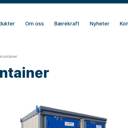
dukter
Om oss
Bærekraft
Nyheter
Kon
jøcontainer
ntainer