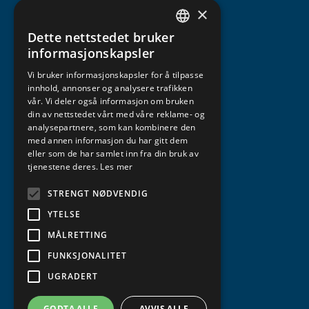
×
Dette nettstedet bruker
NORWEGIAN
informasjonskapsler
ENGLISH
Vi bruker informasjonskapsler for å tilpasse
innhold, annonser og analysere trafikken
vår. Vi deler også informasjon om bruken
din av nettstedet vårt med våre reklame- og
analysepartnere, som kan kombinere den
med annen informasjon du har gitt dem
eller som de har samlet inn fra din bruk av
tjenestene deres.
Les mer
STRENGT NØDVENDIG
YTELSE
MÅLRETTING
FUNKSJONALITET
UGRADERT
GODTA ALLE
AVVIS ALLE