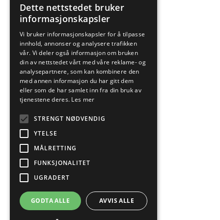
Dette nettstedet bruker
NORWEGIAN
informasjonskapsler
ENGLISH
Vi bruker informasjonskapsler for å tilpasse
innhold, annonser og analysere trafikken
vår. Vi deler også informasjon om bruken
din av nettstedet vårt med våre reklame- og
analysepartnere, som kan kombinere den
med annen informasjon du har gitt dem
eller som de har samlet inn fra din bruk av
tjenestene deres.
Les mer
STRENGT NØDVENDIG
YTELSE
MÅLRETTING
FUNKSJONALITET
UGRADERT
GODTA ALLE
AVVIS ALLE