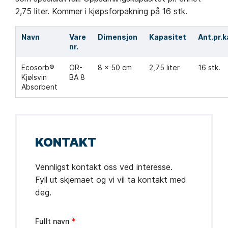
2,75 liter. Kommer i kjøpsforpakning på 16 stk.
Navn
Vare
Dimensjon
Kapasitet
Ant.pr.k
nr.
Ecosorb®
OR-
8 x 50 cm
2,75 liter
16 stk.
Kjølsvin
BA 8
Absorbent
KONTAKT
Vennligst kontakt oss ved interesse.
Fyll ut skjemaet og vi vil ta kontakt med
deg.
Leave
Fullt navn
this