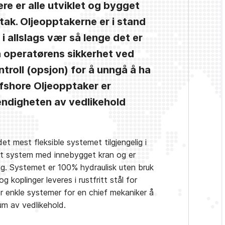
e er alle utviklet og bygget
ak. Oljeopptakerne er i stand
r i allslags vær så lenge det er
på operatørens sikkerhet ved
troll (opsjon) for å unngå å ha
fshore Oljeopptaker er
ndigheten av vedlikehold
 mest fleksible systemet tilgjengelig i
rt system med innebygget kran og er
ring. Systemet er 100% hydraulisk uten bruk
 koplinger leveres i rustfritt stål for
r enkle systemer for en chief mekaniker å
um av vedlikehold.