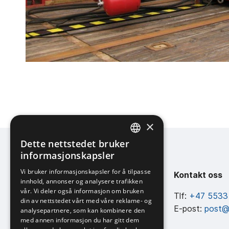
×
Dette nettstedet bruker
NORWEGIAN
informasjonskapsler
ENGLISH
Vi bruker informasjonskapsler for å tilpasse
AllMaritim AS
Kontakt oss
innhold, annonser og analysere trafikken
vår. Vi deler også informasjon om bruken
Hillerenveien 82, 5174 Mathopen
Tlf:
+47 5533
din av nettstedet vårt med våre reklame- og
Org.nr: 846 870 792
E-post:
post@
analysepartnere, som kan kombinere den
med annen informasjon du har gitt dem