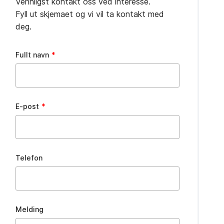
Vennligst kontakt oss ved interesse.
Fyll ut skjemaet og vi vil ta kontakt med
deg.
Leave
Fullt navn
this
field
blank
E-post
Telefon
Melding