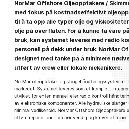
NorMar Offshore Oljeopptakere / Skimmer
med fokus på kostnadseffektivt oljeoppt
til å ta opp alle typer olje og viskositete
olje på overflaten. For å kunne ta vare 
bruk, kan systemet leveres med radio kon
personell på dekk under bruk. NorMar Of
designet med tanke på å minimere nødve
utført av crew eller lokale mekanikere.
NorMar oljeopptaker og slangehåndteringssystem er det
markedet. Systemet leveres som et komplett integre
utviklet for enten manuell eller radio kontroll håndte
av elektroniske komponenter. Alle hydrauliske slanger og
minimal vedlikehold. NorMar Offshore Oljeopptakere e
utføre reparasjoner om nødvendig og krever et minim