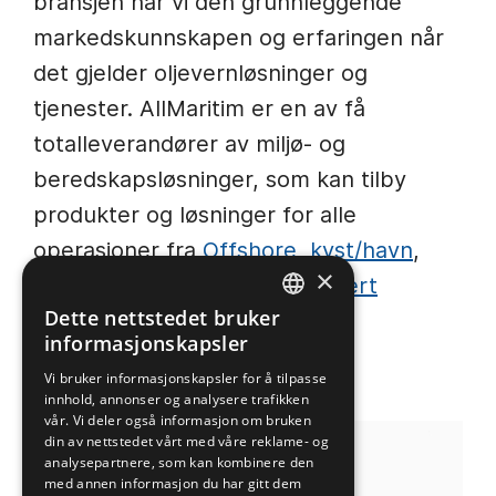
bransjen har vi den grunnleggende
markedskunnskapen og erfaringen når
det gjelder oljevernløsninger og
tjenester. AllMaritim er en av få
totalleverandører av miljø- og
beredskapsløsninger, som kan tilby
produkter og løsninger for alle
operasjoner fra
Offshore, kyst/havn
,
×
havbruksnæringen
til
landbasert
Dette nettstedet bruker
industri.
NORWEGIAN
informasjonskapsler
ENGLISH
Vi bruker informasjonskapsler for å tilpasse
innhold, annonser og analysere trafikken
vår. Vi deler også informasjon om bruken
din av nettstedet vårt med våre reklame- og
analysepartnere, som kan kombinere den
med annen informasjon du har gitt dem