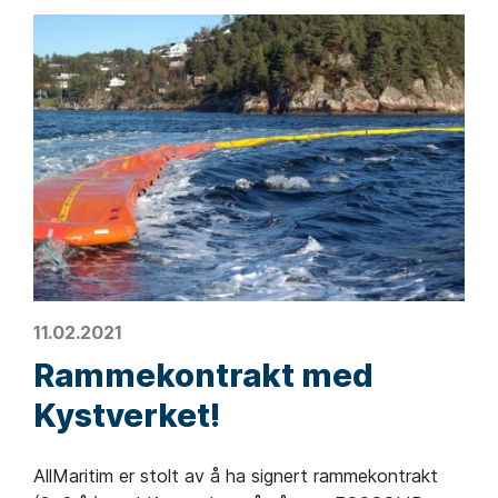
11.02.2021
Rammekontrakt med
Kystverket!
AllMaritim er stolt av å ha signert rammekontrakt