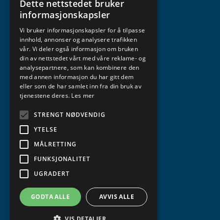
Dette nettstedet bruker
NORWEGIAN
informasjonskapsler
ENGLISH
Vi bruker informasjonskapsler for å tilpasse
innhold, annonser og analysere trafikken
vår. Vi deler også informasjon om bruken
din av nettstedet vårt med våre reklame- og
analysepartnere, som kan kombinere den
med annen informasjon du har gitt dem
eller som de har samlet inn fra din bruk av
tjenestene deres.
Les mer
STRENGT NØDVENDIG
YTELSE
MÅLRETTING
FUNKSJONALITET
UGRADERT
GODTA ALLE
AVVIS ALLE
VIS DETALJER