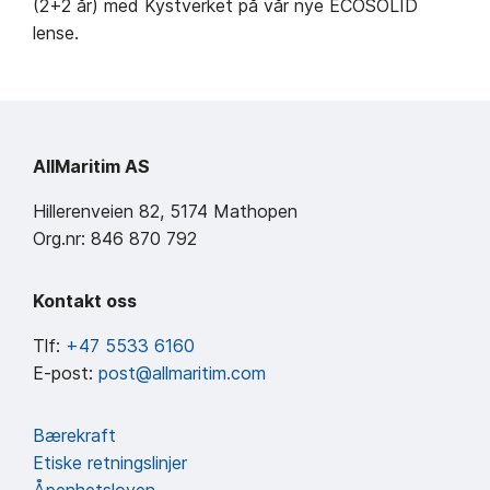
(2+2 år) med Kystverket på vår nye ECOSOLID
lense.
AllMaritim AS
Hillerenveien 82, 5174 Mathopen
Org.nr: 846 870 792
Kontakt oss
Tlf:
+47 5533 6160
E-post:
post@allmaritim.com
Bærekraft
Etiske retningslinjer