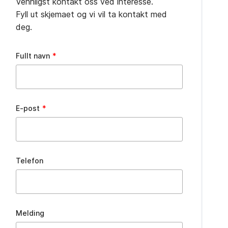
Vennligst kontakt oss ved interesse.
Fyll ut skjemaet og vi vil ta kontakt med
deg.
Leave
Fullt navn
this
field
blank
E-post
Telefon
Melding