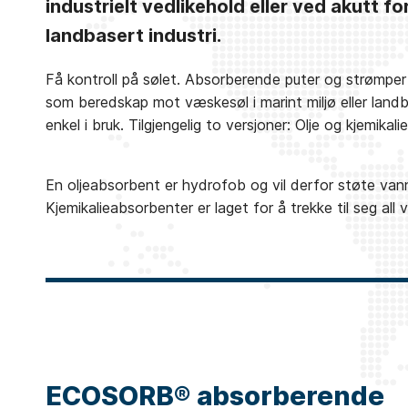
industrielt vedlikehold eller ved akutt fo
landbasert industri.
Få kontroll på sølet. Absorberende puter og strømper er
som beredskap mot væskesøl i marint miljø eller land
enkel i bruk. Tilgjengelig to versjoner: Olje og kjemikalie
En oljeabsorbent er hydrofob og vil derfor støte vanne
Kjemikalieabsorbenter er laget for å trekke til seg all
ECOSORB® absorberende