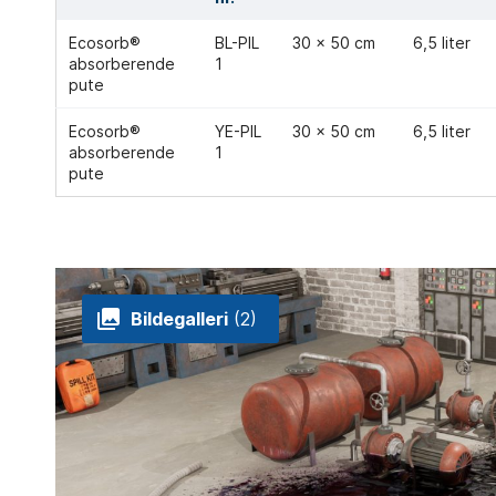
Ecosorb®
BL-PIL
30 x 50 cm
6,5 liter
absorberende
1
pute
Ecosorb®
YE-PIL
30 x 50 cm
6,5 liter
absorberende
1
pute
Bildegalleri
(2)