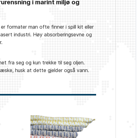
rurensning i marint miljø og
 formater man ofte finner i spill kit eller
basert industri. Høy absorberingsevne og
r.
t fra seg og kun trekke til seg oljen.
 væske, husk at dette gjelder også vann.