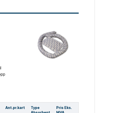
l
opp
Ant.pr.kart
Type
Pris Eks.
Absorbent
MVA.