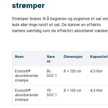
strømper
Strømper brukes til å begrense og avgrense et søl ve
lede eller ringe rundt et søl. De danner en effektiv
barriere samtidig som de effektivt absorberer væsken
Navn
Vare
Dimensjon
Kapasitet
nr.
Ecosorb®
BL-
8 x 120 cm
4,5 liter
absorberende
SOC 1
strømpe
Ecosorb®
YE-
8 x 120 cm
4,5 liter
absorberende
SOC 1
strømpe