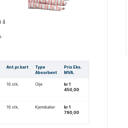
d å
.
Ant.pr.kart
Type
Pris Eks.
Absorbent
MVA.
16 stk.
Olje
kr 1
450,00
16 stk.
Kjemikalier
kr 1
790,00