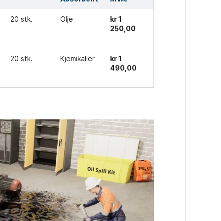
20 stk.
Olje
kr 1
250,00
20 stk.
Kjemikalier
kr 1
490,00