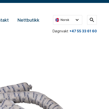
takt
Nettbutikk
Norsk
Døgnvakt
+47 55 33 61 60