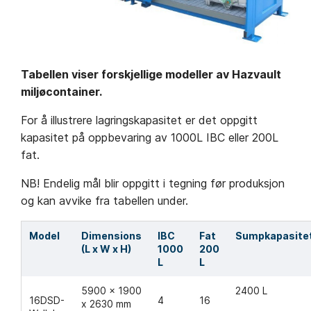
Tabellen viser forskjellige modeller av Hazvault
miljøcontainer.
For å illustrere lagringskapasitet er det oppgitt
kapasitet på oppbevaring av 1000L IBC eller 200L
fat.
NB! Endelig mål blir oppgitt i tegning før produksjon
og kan avvike fra tabellen under.
Model
Dimensions
IBC
Fat
Sumpkapasite
(L x W x H)
1000
200
L
L
5900 x 1900
2400 L
16DSD-
4
16
x 2630 mm