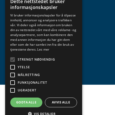
Dette nettstedet bruker
NORWEGIAN
informasjonskapsler
ENGLISH
Vi bruker informasjonskapsler for å tilpasse
innhold, annonser og analysere trafikken
vår. Vi deler også informasjon om bruken
din av nettstedet vårt med våre reklame- og
analysepartnere, som kan kombinere den
med annen informasjon du har gitt dem
eller som de har samlet inn fra din bruk av
tjenestene deres.
Les mer
STRENGT NØDVENDIG
YTELSE
MÅLRETTING
FUNKSJONALITET
UGRADERT
GODTA ALLE
AVVIS ALLE
VIS DETALJER