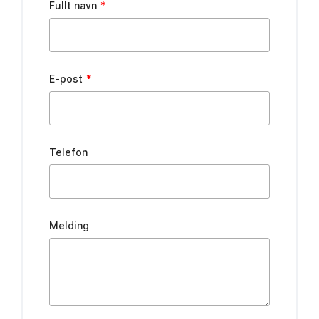
Fullt navn
this
field
blank
E-post
Telefon
Melding