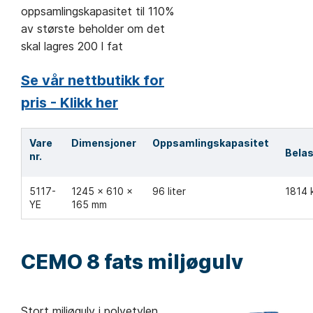
oppsamlingskapasitet til 110%
av største beholder om det
skal lagres 200 l fat
Se vår nettbutikk for
pris - Klikk her
Vare
Dimensjoner
Oppsamlingskapasitet
Belas
nr.
5117-
1245 x 610 x
96 liter
1814 
YE
165 mm
CEMO 8 fats miljøgulv
Stort miljøgulv i polyetylen