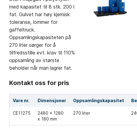
med kapasitet til 8 stk. 200 l
fat. Gulvet har høy kjemisk
toleranse, lommer for
gaffeltruck.
Oppsamlingskapasiteten på
270 liter sørger for å
tilfredsstille evt. krav til 110%
oppsamling av største
beholder når man lagrer fat.
Kontakt oss for pris
Vare nr.
Dimensjoner
Oppsamlingskapasitet
Be
CE11275
2480 x 1280
270 liter
24
x 180 mm