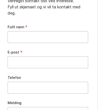
Vennligst kontakt oss ved interesse.
Fyll ut skjemaet og vi vil ta kontakt med
deg.
Leave
Fullt navn
this
field
blank
E-post
Telefon
Melding