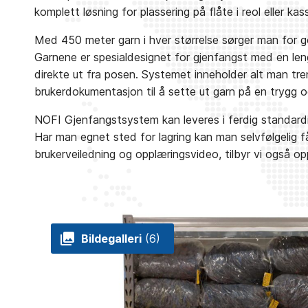
komplett løsning for plassering på flåte i reol eller ka
Med 450 meter garn i hver størrelse sørger man for go
Garnene er spesialdesignet for gjenfangst med en len
direkte ut fra posen. Systemet inneholder alt man tr
brukerdokumentasjon til å sette ut garn på en trygg o
NOFI Gjenfangstsystem kan leveres i ferdig standardise
Har man egnet sted for lagring kan man selvfølgelig få k
brukerveiledning og opplæringsvideo, tilbyr vi også op
Bildegalleri
(6)