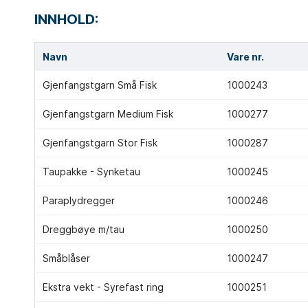
INNHOLD:
Navn
Vare nr.
Gjenfangstgarn Små Fisk
1000243
Gjenfangstgarn Medium Fisk
1000277
Gjenfangstgarn Stor Fisk
1000287
Taupakke - Synketau
1000245
Paraplydregger
1000246
Dreggbøye m/tau
1000250
Småblåser
1000247
Ekstra vekt - Syrefast ring
1000251