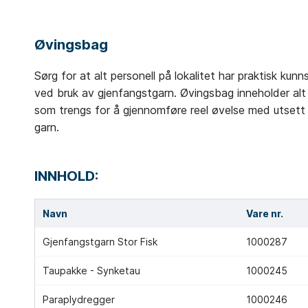
Øvingsbag
Sørg for at alt personell på lokalitet har praktisk kunn
ved bruk av gjenfangstgarn. Øvingsbag inneholder alt
som trengs for å gjennomføre reel øvelse med utsett
garn.
INNHOLD:
Navn
Vare nr.
Gjenfangstgarn Stor Fisk
1000287
Taupakke - Synketau
1000245
Paraplydregger
1000246