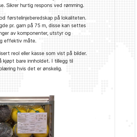
sse. Sikrer hurtig respons ved rømming.
d førstelinjeberedskap på lokaliteten.
gde pr. garn på 75 m, disse kan settes
enger av komponenter, utstyr og
g effektiv måte.
rt reol eller kasse som vist på bilder.
jøpt bare innholdet. I tillegg til
plæring hvis det er ønskelig.