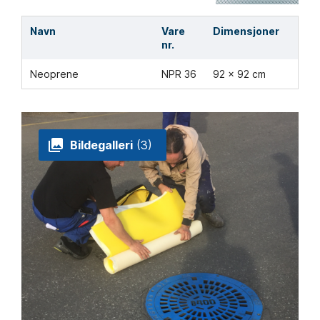
Navn
Vare
Dimensjoner
nr.
Neoprene
NPR 36
92 x 92 cm
Bildegalleri
(3)