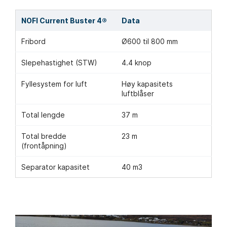
NOFI Current Buster 4®
Data
Fribord
Ø600 til 800 mm
Slepehastighet (STW)
4.4 knop
Fyllesystem for luft
Høy kapasitets
luftblåser
Total lengde
37 m
Total bredde
23 m
(frontåpning)
Separator kapasitet
40 m3